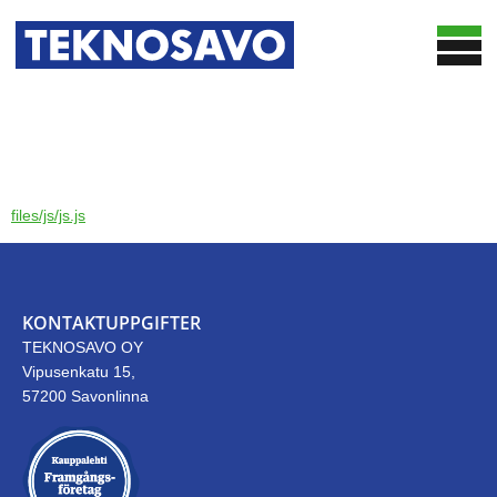
HEM
LÖSNINGAR
OPTIMERINGSTJÄNSTER
TRUCKSMART
files/js/js.js
CASE
BASINSMART
TEKNOSAVO
WOODSMART
NYHETER
CHIPSMART
KONTAKTUPPGIFTER
KONTAKT
DATAINSAMLING OCH RAPPORTERING
PUBLIKATIONER
TEKNOSAVO OY
Vipusenkatu 15,
57200 Savonlinna