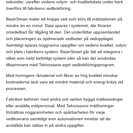
sekunder, varefter vedens volym- och kvalitetsdata under bark
överförs till fabrikens vedbokföring.
BasinSmart mäter ett knippe ved som körs till mätstationen på
mindre än en minut. Data sparas i systemet, där föraren
omedelbart får tillgång till den. Det underlättar uppsamlandet
och placeringen av optimerade vedlaster på vedupplaget.
Samtidigt sparas noggranna uppgifter om vedens kvalitet, volym
och plats i fabrikens system. BasinSmart går lätt att integrera i
vilket som helst befintligt system eller så kan det användas
tillsammans med Teknosavos eget vedbokföringsprogram.
Med homogent råmaterial och fibrer av hög kvalitet minskar
kostnaderna tack vare att mindre material och energi krävs vid
processen.
Fabriken behöver med andra ord varken bygga mätbassänger
eller anställa mätpersonal. Med Teknosavos mätlösningar
förbättras noggrannheten och spårbarheten för varje
vedleverans samtidigt som automationen innebär att de
anställda kan sättas in på andra uppgifter.