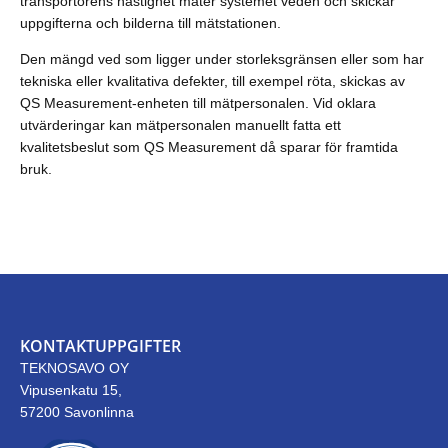
transportörens hastighet mäter systemet veden och skickar
uppgifterna och bilderna till mätstationen.
Den mängd ved som ligger under storleksgränsen eller som har
tekniska eller kvalitativa defekter, till exempel röta, skickas av
QS Measurement-enheten till mätpersonalen. Vid oklara
utvärderingar kan mätpersonalen manuellt fatta ett
kvalitetsbeslut som QS Measurement då sparar för framtida
bruk.
KONTAKTUPPGIFTER
TEKNOSAVO OY
Vipusenkatu 15,
57200 Savonlinna