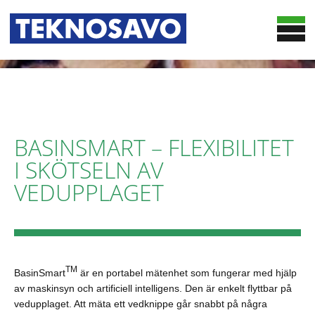
HEM
LÖSNINGAR
OPTIMERINGSTJÄNSTER
TRUCKSMART
BASINSMART – FLEXIBILITET
CASE
BASINSMART
I SKÖTSELN AV
TEKNOSAVO
WOODSMART
VEDUPPLAGET
NYHETER
CHIPSMART
KONTAKT
DATAINSAMLING OCH RAPPORTERING
PUBLIKATIONER
TM
BasinSmart
är en portabel mätenhet som fungerar med hjälp
av maskinsyn och artificiell intelligens. Den är enkelt flyttbar på
vedupplaget. Att mäta ett vedknippe går snabbt på några