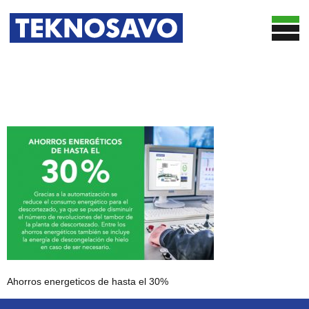
INICIO
SOLUCIONES
SERVICIOS DE OPTIMIZACIÓN
SISTEMA DE MEDICIÓN EN LÍNEA
CASOS
OPTIMIZACIÓN DEL PROCESO DE DESCORTEZADO
TEKNOSAVO
MEDICIÓN DEL VOLUMEN
NOTICIAS
PRESENTACIÓN DE INFORMES Y RECOPILACIÓN
DE DATOS
CONTACTO
PUBLICACIÓN
CONTROL DE CALIDAD DE LAS VIRUTAS
Ahorros energeticos de hasta el 30%